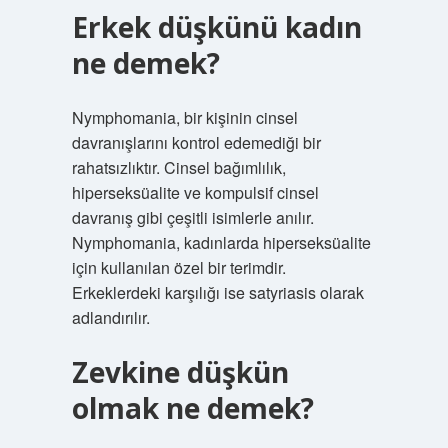
Erkek düşkünü kadın
ne demek?
Nymphomania, bir kişinin cinsel
davranışlarını kontrol edemediği bir
rahatsızlıktır. Cinsel bağımlılık,
hiperseksüalite ve kompulsif cinsel
davranış gibi çeşitli isimlerle anılır.
Nymphomania, kadınlarda hiperseksüalite
için kullanılan özel bir terimdir.
Erkeklerdeki karşılığı ise satyriasis olarak
adlandırılır.
Zevkine düşkün
olmak ne demek?