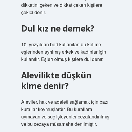
dikkatini çeken ve dikkat çeken kişilere
çekici denir.
Dul kız ne demek?
10. yüzyıldan beri kullanılan bu kelime,
eşlerinden ayrılmış erkek ve kadınlar için
kullanılır. Eşleri ölmüş kişilere dul denir.
Alevilikte düşkün
kime denir?
Aleviler, hak ve adaleti sağlamak için bazı
kurallar koymuşlardır. Bu kurallara
uymayan ve suç işleyenler cezalandırılmış
ve bu cezaya müsamaha denilmiştir.