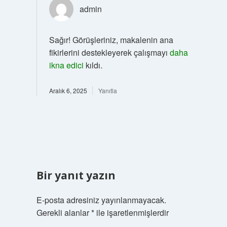
admin
Sağır! Görüşleriniz, makalenin ana
fikirlerini destekleyerek çalışmayı
daha
ikna edici
kıldı.
Aralık 6, 2025
Yanıtla
Bir yanıt yazın
E-posta adresiniz yayınlanmayacak.
Gerekli alanlar
*
ile işaretlenmişlerdir