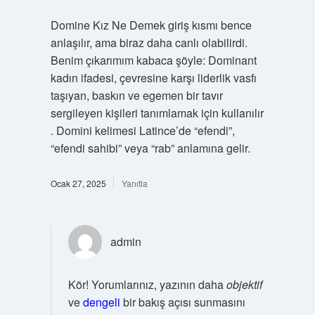
Domine Kız Ne Demek giriş kısmı bence
anlaşılır, ama biraz daha canlı olabilirdi.
Benim çıkarımım kabaca şöyle: Dominant
kadın ifadesi, çevresine karşı liderlik vasfı
taşıyan, baskın ve egemen bir tavır
sergileyen kişileri tanımlamak için kullanılır
. Domini kelimesi Latince’de “efendi”,
“efendi sahibi” veya “rab” anlamına gelir.
Ocak 27, 2025
Yanıtla
admin
Kör! Yorumlarınız, yazının daha
objektif
ve
dengeli
bir bakış açısı sunmasını