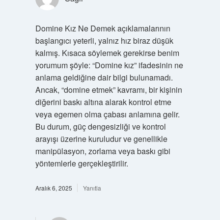
Domine Kız Ne Demek açıklamalarının
başlangıcı yeterli, yalnız hız biraz düşük
kalmış. Kısaca söylemek gerekirse benim
yorumum şöyle: “Domine kız” ifadesinin ne
anlama geldiğine dair bilgi bulunamadı.
Ancak, “domine etmek” kavramı, bir kişinin
diğerini baskı altına alarak kontrol etme
veya egemen olma çabası anlamına gelir.
Bu durum, güç dengesizliği ve kontrol
arayışı üzerine kuruludur ve genellikle
manipülasyon, zorlama veya baskı gibi
yöntemlerle gerçekleştirilir.
Aralık 6, 2025
Yanıtla