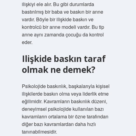
ilişkiyi ele alır. Bu gibi durumlarda
bastırılmış bir baba ve baskın bir anne
vardır. Böyle bir ilişkide baskın ve
kontrolcü bir anne modeli vardır. Bu tip
anne aynı zamanda çocuğu da kontrol
eder.
Ilişkide baskın taraf
olmak ne demek?
Psikolojide baskınlık, başkalarıyla kişisel
ilişkilerde baskın olma veya liderlik etme
eğilimidir. Kavramların baskınlık düzeni,
deneyimsel psikolojide kullanılan bazı
kavramların ortalama bir özne tarafından
diğer bazı kavramlardan daha hızlı
tanınabilmesidir.