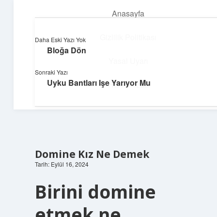
Anasayfa
menüyü
aç
Gizlilik Politikası
Daha Eski Yazı Yok
Bloğa Dön
Üretim ve İlham
Yasal Uyarı
Sonraki Yazı
Yaratıcı projelerle dünyanı inşa et!
Uyku Bantları Işe Yarıyor Mu
Hakkımızda
Domine Kız Ne Demek
Tarih: Eylül 16, 2024
Birini domine
etmek ne