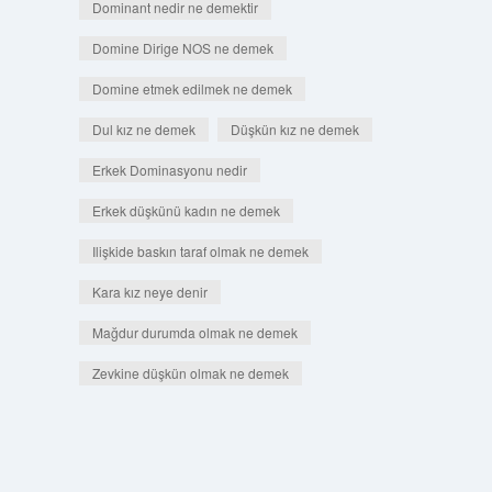
Dominant nedir ne demektir
Domine Dirige NOS ne demek
Domine etmek edilmek ne demek
Dul kız ne demek
Düşkün kız ne demek
Erkek Dominasyonu nedir
Erkek düşkünü kadın ne demek
Ilişkide baskın taraf olmak ne demek
Kara kız neye denir
Mağdur durumda olmak ne demek
Zevkine düşkün olmak ne demek