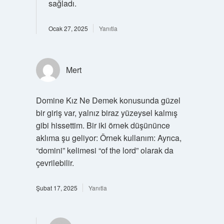
sağladı.
Ocak 27, 2025
Yanıtla
Mert
Domine Kız Ne Demek konusunda güzel
bir giriş var, yalnız biraz yüzeysel kalmış
gibi hissettim. Bir iki örnek düşününce
aklıma şu geliyor: Örnek kullanım: Ayrıca,
“domini” kelimesi “of the lord” olarak da
çevrilebilir.
Şubat 17, 2025
Yanıtla