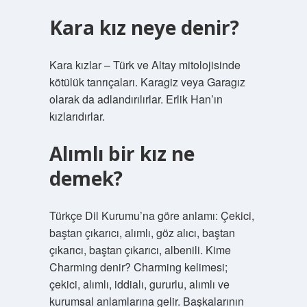
Kara kız neye denir?
Kara kızlar – Türk ve Altay mitolojisinde
kötülük tanrıçaları. Karagiz veya Garagız
olarak da adlandırılırlar. Erlik Han’ın
kızlarıdırlar.
Alımlı bir kız ne
demek?
Türkçe Dil Kurumu’na göre anlamı: Çekici,
baştan çıkarıcı, alımlı, göz alıcı, baştan
çıkarıcı, baştan çıkarıcı, albenili. Kime
Charming denir? Charming kelimesi;
çekici, alımlı, iddialı, gururlu, alımlı ve
kurumsal anlamlarına gelir. Başkalarının