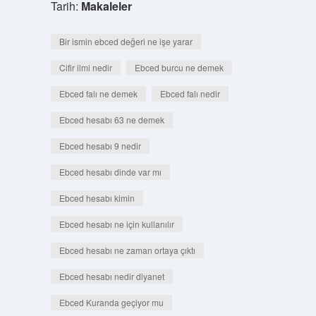
Tarih:
Makaleler
Bir ismin ebced değeri ne işe yarar
Cifir ilmi nedir
Ebced burcu ne demek
Ebced falı ne demek
Ebced falı nedir
Ebced hesabı 63 ne demek
Ebced hesabı 9 nedir
Ebced hesabı dinde var mı
Ebced hesabı kimin
Ebced hesabı ne için kullanılır
Ebced hesabı ne zaman ortaya çıktı
Ebced hesabı nedir diyanet
Ebced Kuranda geçiyor mu