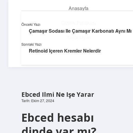
Anasayfa
menüyü
aç
Gizlilik Politikası
Önceki Yazı
Çamaşır Sodası Ile Çamaşır Karbonatı Aynı Mı
Üretim ve İlham
Yasal Uyarı
Sonraki Yazı
Yaratıcı projelerle dünyanı inşa et!
Retinoid Içeren Kremler Nelerdir
Hakkımızda
Ebced Ilmi Ne Işe Yarar
Tarih: Ekim 27, 2024
Ebced hesabı
dinde var mı?