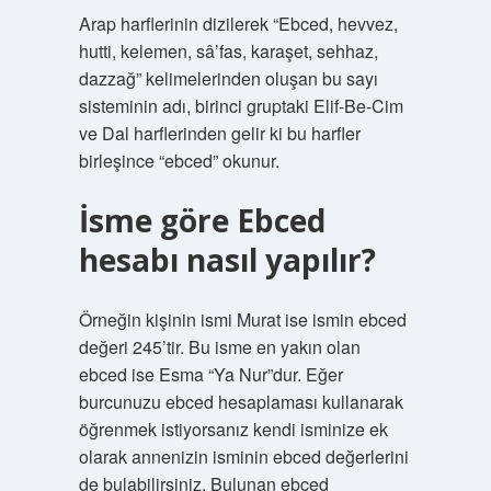
Arap harflerinin dizilerek “Ebced, hevvez,
hutti, kelemen, sâ’fas, karaşet, sehhaz,
dazzağ” kelimelerinden oluşan bu sayı
sisteminin adı, birinci gruptaki Elif-Be-Cim
ve Dal harflerinden gelir ki bu harfler
birleşince “ebced” okunur.
İsme göre Ebced
hesabı nasıl yapılır?
Örneğin kişinin ismi Murat ise ismin ebced
değeri 245’tir. Bu isme en yakın olan
ebced ise Esma “Ya Nur”dur. Eğer
burcunuzu ebced hesaplaması kullanarak
öğrenmek istiyorsanız kendi isminize ek
olarak annenizin isminin ebced değerlerini
de bulabilirsiniz. Bulunan ebced