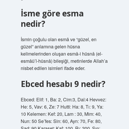
İsme göre esma
nedir?
İsmin çoğulu olan esmâ ve “güzel, en
güzel” anlamına gelen hüsna
kelimelerinden oluşan esmâ-i hüsnâ (el-
esmâü’l-hüsnâ) bileşiği, metinlerde Allah’a
nisbet edilen isimleri ifade eder.
Ebced hesabı 9 nedir?
Ebced: Elif: 1, Ba: 2, Cim:3, Dal:4 Hevvez:
He: 5, Vav: 6, Ze: 7 Hutti: Ha: 8, Tı: 9, Ya:
10 Kelemen: Kef: 20, Lam : 30, Mim: 40,
Nun: 50 Se’fes: Sin: 60, Ayn: 70, Fe: 80,
Sad: 90 Karaset: Kaf: 100, Rı: 200, Şın: