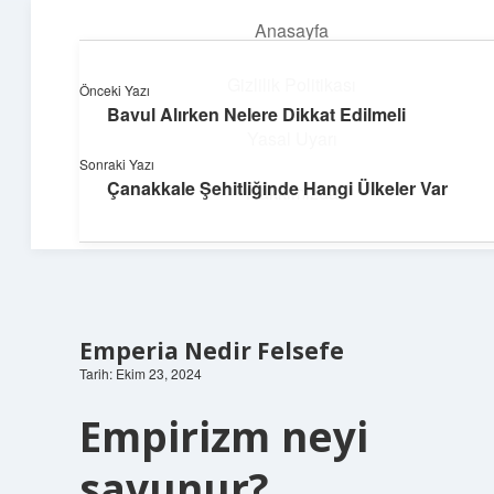
Anasayfa
menüyü
aç
Gizlilik Politikası
Önceki Yazı
Bavul Alırken Nelere Dikkat Edilmeli
Üretim ve İlham
Yasal Uyarı
Sonraki Yazı
Yaratıcı projelerle dünyanı inşa et!
Çanakkale Şehitliğinde Hangi Ülkeler Var
Hakkımızda
Emperia Nedir Felsefe
Tarih: Ekim 23, 2024
Empirizm neyi
savunur?