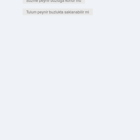
Süzme peynir buzluğa konur mu
Tulum peynir buzlukta saklanabilir mi