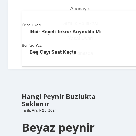
Anasayfa
menüyü
aç
Gizlilik Politikası
Önceki Yazı
İNcir Reçeli Tekrar Kaynatılır Mı
Üretim ve İlham
Yasal Uyarı
Sonraki Yazı
Yaratıcı projelerle dünyanı inşa et!
Beş Çayı Saat Kaçta
Hakkımızda
Hangi Peynir Buzlukta
Saklanır
Tarih: Aralık 25, 2024
Beyaz peynir