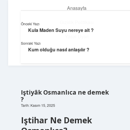
Anasayfa
menüyü
aç
Gizlilik Politikası
Önceki Yazı
Kula Maden Suyu nereye ait ?
Üretim ve İlham
Yasal Uyarı
Sonraki Yazı
Yaratıcı projelerle dünyanı inşa et!
Kum olduğu nasıl anlaşılır ?
Hakkımızda
Iştiyâk Osmanlıca ne demek
?
Tarih: Kasım 15, 2025
Iştihar Ne Demek