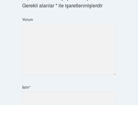
Gerekli alanlar
*
ile işaretlenmişlerdir
Yorum
İsim*
Scrol
E-Posta*
to
the
top