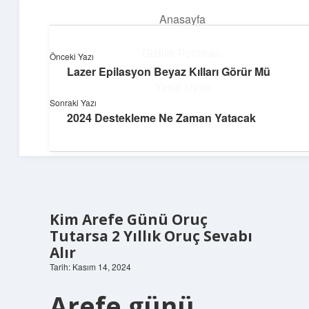
Anasayfa
menüyü
aç
Gizlilik Politikası
Önceki Yazı
Lazer Epilasyon Beyaz Kılları Görür Mü
Üretim ve İlham
Yasal Uyarı
Sonraki Yazı
Yaratıcı projelerle dünyanı inşa et!
2024 Destekleme Ne Zaman Yatacak
Hakkımızda
Kim Arefe Günü Oruç
Tutarsa 2 Yıllık Oruç Sevabı
Alır
Tarih: Kasım 14, 2024
Arefe günü