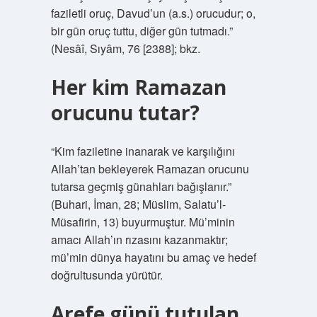
faziletli oruç, Davud’un (a.s.) orucudur; o,
bir gün oruç tuttu, diğer gün tutmadı.”
(Nesâî, Sıyâm, 76 [2388]; bkz.
Her kim Ramazan
orucunu tutar?
“Kim faziletine inanarak ve karşılığını
Allah’tan bekleyerek Ramazan orucunu
tutarsa ​​geçmiş günahları bağışlanır.”
(Buhari, İman, 28; Müslim, Salatu’l-
Müsafirin, 13) buyurmuştur. Mü’minin
amacı Allah’ın rızasını kazanmaktır;
mü’min dünya hayatını bu amaç ve hedef
doğrultusunda yürütür.
Arefe günü tutulan