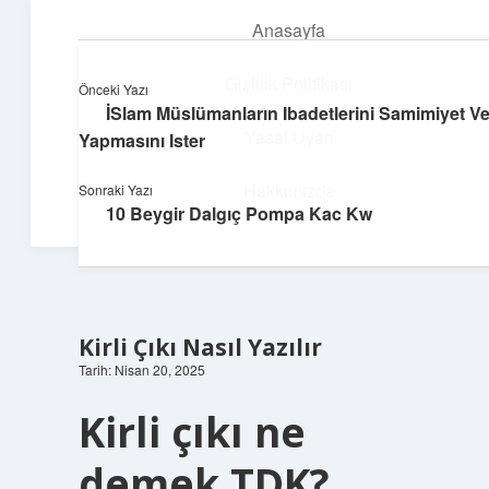
Anasayfa
menüyü
aç
Gizlilik Politikası
Önceki Yazı
İSlam Müslümanların Ibadetlerini Samimiyet Ve
Üretim ve İlham
Yasal Uyarı
Yapmasını Ister
Yaratıcı projelerle dünyanı inşa et!
Hakkımızda
Sonraki Yazı
10 Beygir Dalgıç Pompa Kac Kw
Kirli Çıkı Nasıl Yazılır
Tarih: Nisan 20, 2025
Kirli çıkı ne
demek TDK?