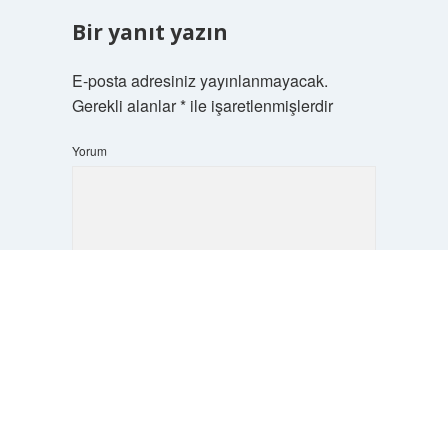
Bir yanıt yazın
E-posta adresiniz yayınlanmayacak.
Gerekli alanlar
*
ile işaretlenmişlerdir
Yorum
Scrol
to
the
top
İsim*