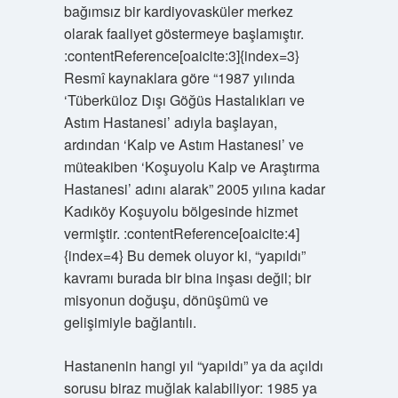
bağımsız bir kardiyovasküler merkez
olarak faaliyet göstermeye başlamıştır.
:contentReference[oaicite:3]{index=3}
Resmî kaynaklara göre “1987 yılında
‘Tüberküloz Dışı Göğüs Hastalıkları ve
Astım Hastanesi’ adıyla başlayan,
ardından ‘Kalp ve Astım Hastanesi’ ve
müteakiben ‘Koşuyolu Kalp ve Araştırma
Hastanesi’ adını alarak” 2005 yılına kadar
Kadıköy Koşuyolu bölgesinde hizmet
vermiştir. :contentReference[oaicite:4]
{index=4} Bu demek oluyor ki, “yapıldı”
kavramı burada bir bina inşası değil; bir
misyonun doğuşu, dönüşümü ve
gelişimiyle bağlantılı.
Hastanenin hangi yıl “yapıldı” ya da açıldı
sorusu biraz muğlak kalabiliyor: 1985 ya