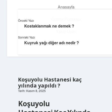
Anasayfa
menüyü
aç
Gizlilik Politikası
Önceki Yazı
Kostaklanmak ne demek ?
Üretim ve İlham
Yasal Uyarı
Sonraki Yazı
Yaratıcı projelerle dünyanı inşa et!
Kuyruk yağı diğer adı nedir ?
Hakkımızda
Koşuyolu Hastanesi kaç
yılında yapıldı ?
Tarih: Kasım 8, 2025
Koşuyolu