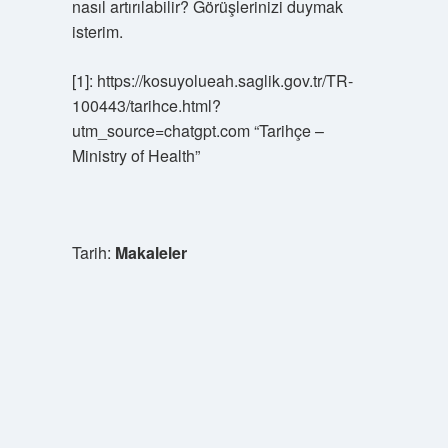
nasıl artırılabilir? Görüşlerinizi duymak
isterim.
[1]: https://kosuyolueah.saglik.gov.tr/TR-
100443/tarihce.html?
utm_source=chatgpt.com “Tarihçe –
Ministry of Health”
Tarih:
Makaleler