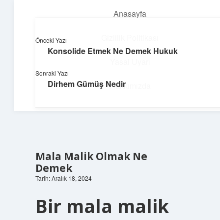
Anasayfa
menüyü
aç
Gizlilik Politikası
Önceki Yazı
Konsolide Etmek Ne Demek Hukuk
Üretim ve İlham
Yasal Uyarı
Sonraki Yazı
Yaratıcı projelerle dünyanı inşa et!
Dirhem Gümüş Nedir
Hakkımızda
Mala Malik Olmak Ne
Demek
Tarih: Aralık 18, 2024
Bir mala malik