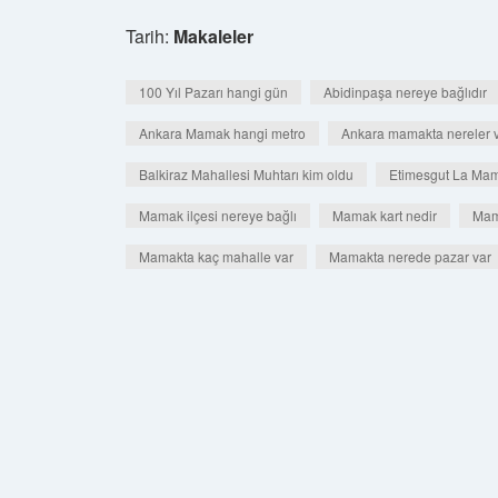
Tarih:
Makaleler
100 Yıl Pazarı hangi gün
Abidinpaşa nereye bağlıdır
Ankara Mamak hangi metro
Ankara mamakta nereler 
Balkiraz Mahallesi Muhtarı kim oldu
Etimesgut La Mam
Mamak ilçesi nereye bağlı
Mamak kart nedir
Mam
Mamakta kaç mahalle var
Mamakta nerede pazar var