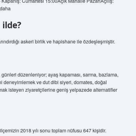
 Kapanış: Cumartesi 15:00Açık Mahalle PazarıAçılış:
 daha
ilde?
rındırdığı askeri birlik ve hapishane ile özdeşleşmiştir.
 günleri düzenleniyor; ayaş kapaması, sarma, bazlama,
ni deneyimlemek ve dut dibi siyeri, domates, doğal
mak isteyen ziyaretçilerine geniş yelpazede alternatifler
lçemizin 2018 yılı sonu toplam nüfusu 647 kişidir.