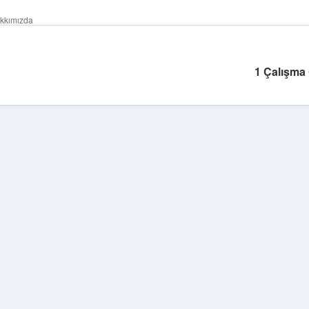
kkımızda
1 Çalışma
Sidebar
betexper giriş
bete