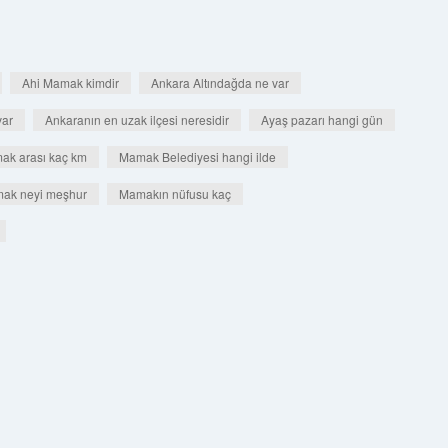
Ahi Mamak kimdir
Ankara Altındağda ne var
var
Ankaranın en uzak ilçesi neresidir
Ayaş pazarı hangi gün
ak arası kaç km
Mamak Belediyesi hangi ilde
ak neyi meşhur
Mamakın nüfusu kaç