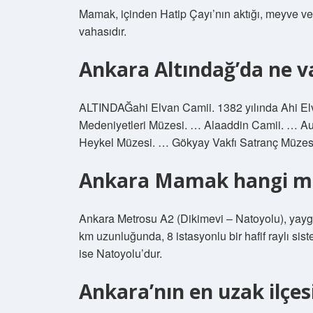
Mamak, içinden Hatip Çayı’nın aktığı, meyve ve 
vahasıdır.
Ankara Altındağ’da ne v
ALTINDAĞahi Elvan Camii. 1382 yılında Ahi Elv
Medeniyetleri Müzesi. … Alaaddin Camii. … A
Heykel Müzesi. … Gökyay Vakfı Satranç Müze
Ankara Mamak hangi m
Ankara Metrosu A2 (Dikimevi – Natoyolu), yayg
km uzunluğunda, 8 istasyonlu bir hafif raylı sist
ise Natoyolu’dur.
Ankara’nın en uzak ilçes