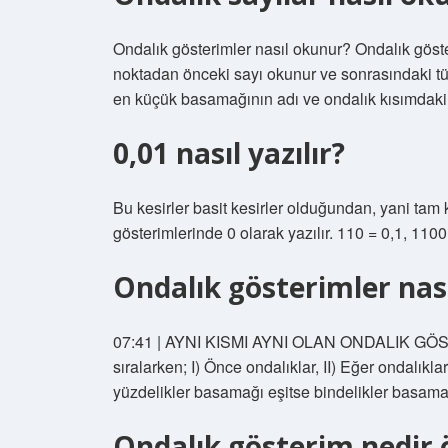
Ondalık gösterimler nasıl okunur? Ondalık göste
noktadan önceki sayı okunur ve sonrasındaki tü
en küçük basamağının adı ve ondalık kısımdaki 
0,01 nasıl yazılır?
Bu kesirler basit kesirler olduğundan, yani tam 
gösterimlerinde 0 olarak yazılır. 110 = 0,1, 110
Ondalık gösterimler nası
07:41 | AYNI KISMI AYNI OLAN ONDALIK GÖSTE
sıralarken; I) Önce ondalıklar, II) Eğer ondalıkla
yüzdelikler basamağı eşitse bindelikler basamağı
Ondalık gösterim nedir 