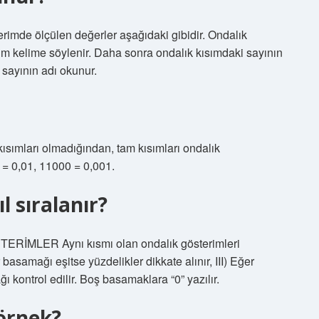
rimde ölçülen değerler aşağıdaki gibidir. Ondalık
m kelime söylenir. Daha sonra ondalık kısımdaki sayının
sayının adı okunur.
kısımları olmadığından, tam kısımları ondalık
0 = 0,01, 11000 = 0,001.
l sıralanır?
RİMLER Aynı kısmı olan ondalık gösterimleri
r basamağı eşitse yüzdelikler dikkate alınır, III) Eğer
 kontrol edilir. Boş basamaklara “0” yazılır.
örnek?