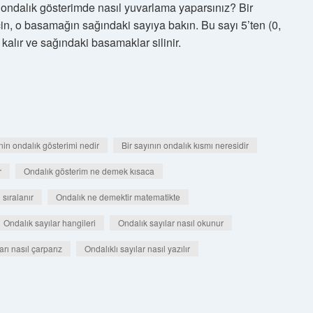
 ondalık gösterimde nasıl yuvarlama yaparsınız? Bir
in, o basamağın sağındaki sayıya bakın. Bu sayı 5’ten (0,
kalır ve sağındaki basamaklar silinir.
nin ondalık gösterimi nedir
Bir sayının ondalık kısmı neresidir
r
Ondalık gösterim ne demek kısaca
 sıralanır
Ondalık ne demektir matematikte
Ondalık sayılar hangileri
Ondalık sayılar nasıl okunur
arı nasıl çarparız
Ondalıklı sayılar nasıl yazılır