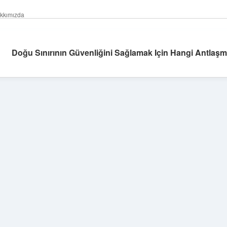
kkımızda
Doğu Sınırının Güvenliğini Sağlamak Için Hangi Antlaşm
Sidebar
betexper giriş
betexper.xyz