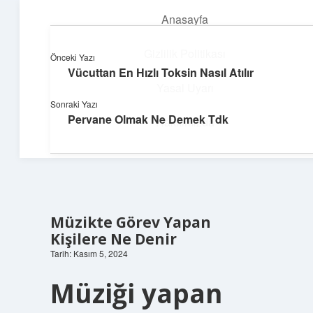
Anasayfa
menüyü
aç
Gizlilik Politikası
Önceki Yazı
Vücuttan En Hızlı Toksin Nasıl Atılır
Üretim ve İlham
Yasal Uyarı
Sonraki Yazı
Yaratıcı projelerle dünyanı inşa et!
Pervane Olmak Ne Demek Tdk
Hakkımızda
Müzikte Görev Yapan
Kişilere Ne Denir
Tarih: Kasım 5, 2024
Müziği yapan