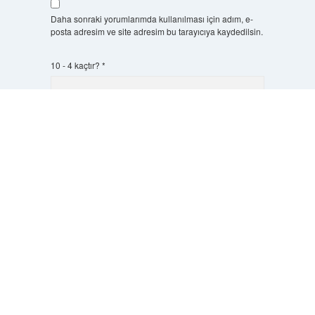
Daha sonraki yorumlarımda kullanılması için adım, e-
posta adresim ve site adresim bu tarayıcıya kaydedilsin.
10 - 4 kaçtır?
*
Scrol
to
the
top