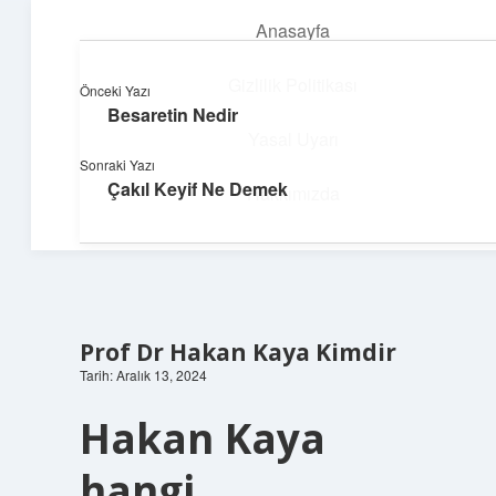
Anasayfa
menüyü
aç
Gizlilik Politikası
Önceki Yazı
Besaretin Nedir
Üretim ve İlham
Yasal Uyarı
Sonraki Yazı
Yaratıcı projelerle dünyanı inşa et!
Çakıl Keyif Ne Demek
Hakkımızda
Prof Dr Hakan Kaya Kimdir
Tarih: Aralık 13, 2024
Hakan Kaya
hangi