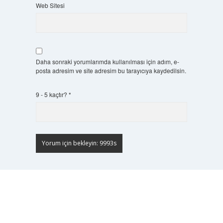
Web Sitesi
Daha sonraki yorumlarımda kullanılması için adım, e-
posta adresim ve site adresim bu tarayıcıya kaydedilsin.
9 - 5 kaçtır?
*
Scrol
to
the
top