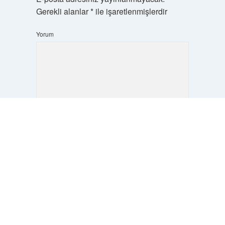
Gerekli alanlar
*
ile işaretlenmişlerdir
Yorum
Scrol
to
the
top
İsim*
E-Posta*