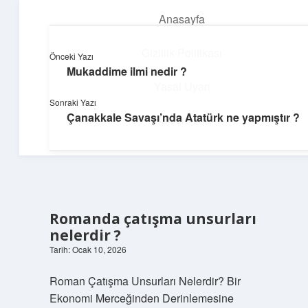
Anasayfa
menüyü
aç
Gizlilik Politikası
Önceki Yazı
Mukaddime ilmi nedir ?
Üretim ve İlham
Yasal Uyarı
Sonraki Yazı
Yaratıcı projelerle dünyanı inşa et!
Çanakkale Savaşı’nda Atatürk ne yapmıştır ?
Hakkımızda
Romanda çatışma unsurları
nelerdir ?
Tarih: Ocak 10, 2026
Roman Çatışma Unsurları Nelerdir? Bir
Ekonomi Merceğinden Derinlemesine