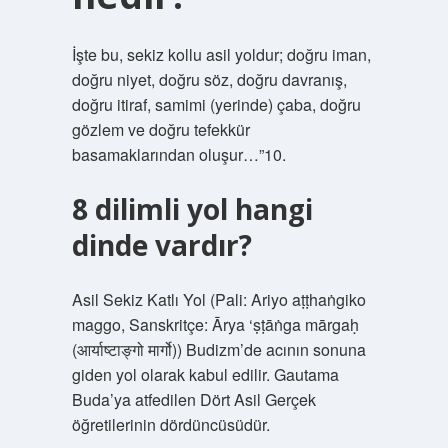
İşte bu, sekiz kollu asil yoldur; doğru iman,
doğru niyet, doğru söz, doğru davranış,
doğru itiraf, samimi (yerinde) çaba, doğru
gözlem ve doğru tefekkür
basamaklarından oluşur…”10.
8 dilimli yol hangi
dinde vardır?
Asil Sekiz Katlı Yol (Pali: Ariyo aṭṭhaṅgiko
maggo, Sanskritçe: Ārya ‘ṣṭāṅga mārgaḥ
(आर्याष्टाङ्गो मार्गो)) Budizm’de acının sonuna
giden yol olarak kabul edilir. Gautama
Buda’ya atfedilen Dört Asil Gerçek
öğretilerinin dördüncüsüdür.