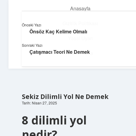
Anasayfa
menüyü
aç
Gizlilik Politikası
Önceki Yazı
Önsöz Kaç Kelime Olmalı
Üretim ve İlham
Yasal Uyarı
Sonraki Yazı
Yaratıcı projelerle dünyanı inşa et!
Çatışmacı Teori Ne Demek
Hakkımızda
Sekiz Dilimli Yol Ne Demek
Tarih: Nisan 27, 2025
8 dilimli yol
nedir?