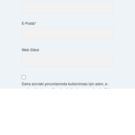
E-Posta*
Web Sitesi
Daha sonraki yorumlarımda kullanılması için adım, e-
posta adresim ve site adresim bu tarayıcıya kaydedilsin.
Scrol
to
7 + 8 kaçtır?
*
the
top