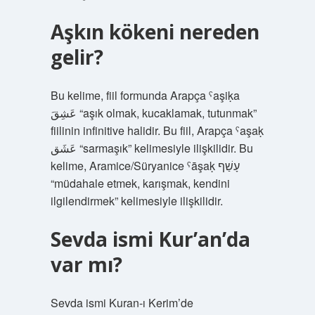
Aşkın kökeni nereden
gelir?
Bu kelime, fiil formunda Arapça ˁaşiḳa
عَشِقَ “aşık olmak, kucaklamak, tutunmak”
fiilinin infinitive halidir. Bu fiil, Arapça ˁaşaḳ
عَشَق “sarmaşık” kelimesiyle ilişkilidir. Bu
kelime, Aramice/Süryanice ˁāşaḳ עָשַׁף
“müdahale etmek, karışmak, kendini
ilgilendirmek” kelimesiyle ilişkilidir.
Sevda ismi Kur’an’da
var mı?
Sevda ismi Kuran-ı Kerim’de