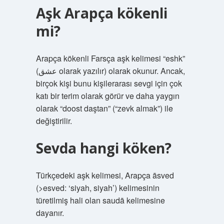
Aşk Arapça kökenli
mi?
Arapça kökenli Farsça aşk kelimesi “eshk”
(عشق olarak yazılır) olarak okunur. Ancak,
birçok kişi bunu kişilerarası sevgi için çok
katı bir terim olarak görür ve daha yaygın
olarak “doost daştan” (“zevk almak”) ile
değiştirilir.
Sevda hangi köken?
Türkçedeki aşk kelimesi, Arapça āsved
(>esved: ​​​​​​‘siyah, siyah’) kelimesinin
türetilmiş hali olan saudā kelimesine
dayanır.