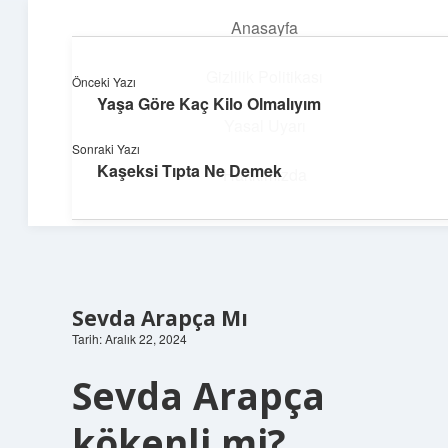
Anasayfa
menüyü
aç
Gizlilik Politikası
Önceki Yazı
Yaşa Göre Kaç Kilo Olmalıyım
Üretim ve İlham
Yasal Uyarı
Sonraki Yazı
Yaratıcı projelerle dünyanı inşa et!
Kaşeksi Tıpta Ne Demek
Hakkımızda
Sevda Arapça Mı
Tarih: Aralık 22, 2024
Sevda Arapça
kökenli mi?