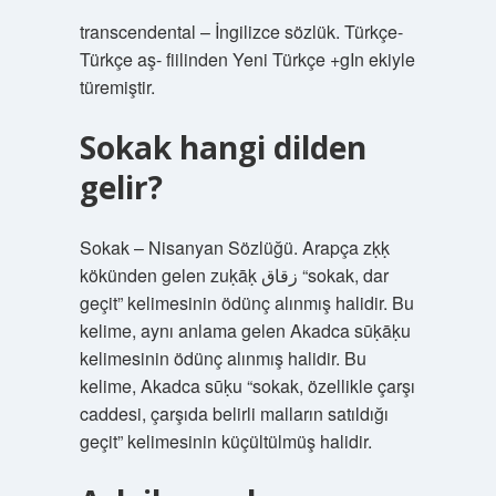
transcendental – İngilizce sözlük. Türkçe-
Türkçe aş- fiilinden Yeni Türkçe +gIn ekiyle
türemiştir.
Sokak hangi dilden
gelir?
Sokak – Nisanyan Sözlüğü. Arapça zḳḳ
kökünden gelen zuḳāḳ زقاق “sokak, dar
geçit” kelimesinin ödünç alınmış halidir. Bu
kelime, aynı anlama gelen Akadca sūḳāḳu
kelimesinin ödünç alınmış halidir. Bu
kelime, Akadca sūḳu “sokak, özellikle çarşı
caddesi, çarşıda belirli malların satıldığı
geçit” kelimesinin küçültülmüş halidir.