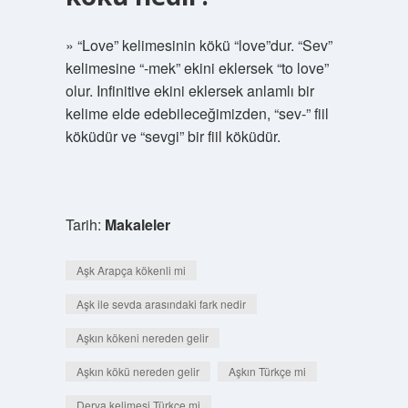
» “Love” kelimesinin kökü “love”dur. “Sev”
kelimesine “-mek” ekini eklersek “to love”
olur. Infinitive ekini eklersek anlamlı bir
kelime elde edebileceğimizden, “sev-” fiil
köküdür ve “sevgi” bir fiil köküdür.
Tarih:
Makaleler
Aşk Arapça kökenli mi
Aşk ile sevda arasındaki fark nedir
Aşkın kökeni nereden gelir
Aşkın kökü nereden gelir
Aşkın Türkçe mi
Derya kelimesi Türkçe mi