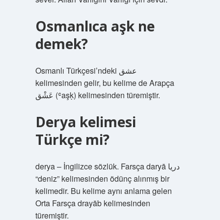
Osmanlıca aşk ne
demek?
Osmanlı Türkçesi’ndeki عشق‎
kelimesinden gelir, bu kelime de Arapça
عَشْق‎ (ʿaşḳ) kelimesinden türemiştir.
Derya kelimesi
Türkçe mi?
derya – İngilizce sözlük. Farsça daryā دریا
“deniz” kelimesinden ödünç alınmış bir
kelimedir. Bu kelime aynı anlama gelen
Orta Farsça drayāb kelimesinden
türemiştir.