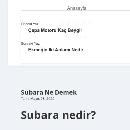
Anasayfa
menüyü
aç
Gizlilik Politikası
Önceki Yazı
Çapa Motoru Kaç Beygir
Üretim ve İlham
Yasal Uyarı
Sonraki Yazı
Yaratıcı projelerle dünyanı inşa et!
Ekmeğin Iki Anlamı Nedir
Hakkımızda
Subara Ne Demek
Tarih: Mayıs 28, 2025
Subara nedir?