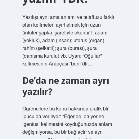
Yazılışı aynı ama anlamı ve telaffuzu farklı
olan kelimeleri ayırt etmek için uzun
ünlüler şapka işaretiyle okunur1: adam
(yokluk), adam (insan); uterus (organ),
rahîm (şefkatli); şura (burası), şura
(danışma kurulu) vb. Uyarı: “Oğullar”
kelimesinin Arapçası “benî”dir…
De’da ne zaman ayrı
yazılır?
Öğrencilere bu konu hakkında pratik bir
ipucu da veriliyor: “Eğer de, da yerine
‘genius’ kelimesini koyduğunuzda anlam
değişmiyorsa, bu bir bağlaçtır ve ayrı