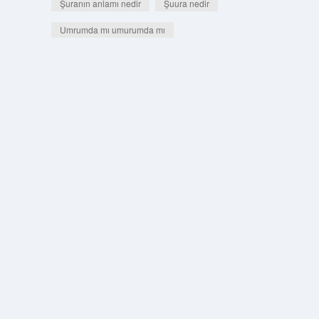
Şuranın anlamı nedir
Şuura nedir
Umrumda mı umurumda mı