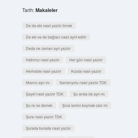
Tarih:
Makaleler
De da eki nasıl yazılır örnek
De eki ve de bağlacı nasıl ayırt edilir
Deda ne zaman ayrı yazılır
Hatrımız nasıl yazılır
Her gün nasıl yazılır
Herhalde nasıl yazılır
Kızıda nasıl yazılır
Mısınız ayrı mı
Samanyolu nasıl yazılır TDK
Şayet nasıl yazılır TDK
Şu anda da ayrı mı
Şu ra ne demek
Şûra ismini koymak caiz mi
Şura nasıl yazılır TDK
Şurada burada nasıl yazılır