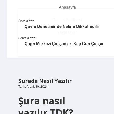
Anasayfa
menüyü
aç
Gizlilik Politikası
Önceki Yazı
Çevre Denetiminde Nelere Dikkat Edilir
Üretim ve İlham
Yasal Uyarı
Sonraki Yazı
Yaratıcı projelerle dünyanı inşa et!
Çağrı Merkezi Çalışanları Kaç Gün Çalışır
Hakkımızda
Şurada Nasıl Yazılır
Tarih: Aralık 30, 2024
Şura nasıl
yazılır TDK?