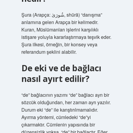
Şura (Arapça: شُورَىٰ, shūrā) “danışma”
anlamına gelen Arapça bir kelimedir.
Kuran, Müslümanları işlerini karşılıklı
istişare yoluyla kararlaştırmaya teşvik eder.
Şura ilkesi, örneğin, bir konsey veya
referandum şeklini alabilir.
De eki ve de bağlacı
nasıl ayırt edilir?
“de” bağlacının yazımı “de” bağlacı ayrı bir
sözcük olduğundan, her zaman ayrı yazılır.
Durum eki “de” ile karıştırılmamalıdır.
Ayırma yöntemi, cümledeki “de”yi
çıkarmaktır. Cümlenin yapısında bir
düzensizlik yoksa, “de” bir bağlaçtır. Eğer