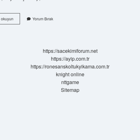
Bayramiç
 okuyun
Yorum Bırak
Ilçesi
Hangi
Ile
Bağlı
https://sacekimiforum.net
https://ayip.com.tr
https://ronesanskoltukyikama.com.tr
knight online
nttgame
Sitemap