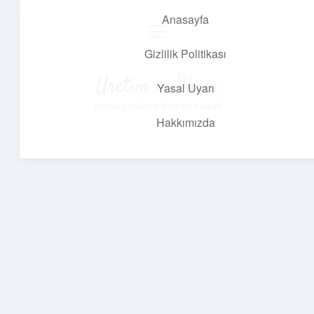
Anasayfa
menüyü
aç
Gizlilik Politikası
Üretim ve İlham
Yasal Uyarı
Yaratıcı projelerle dünyanı inşa et!
Hakkımızda