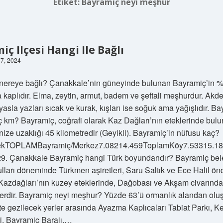
Etiket:
Bayramiç neyi meşhur
ç Ilçesi Hangi Ile Bağlı
 17, 2024
nereye bağlı? Çanakkale’nin güneyinde bulunan Bayramiç’in 
 kaplıdır. Elma, zeytin, armut, badem ve şeftali meşhurdur. Akd
ıyasla yazları sıcak ve kurak, kışları ise soğuk ama yağışlıdır. B
 km? Bayramiç, coğrafi olarak Kaz Dağları’nın eteklerinde bulu
enize uzaklığı 45 kilometredir (Geyikli). Bayramiç’in nüfusu kaç?
ekTOPLAMBayramiç/Merkez7.08214.459ToplamKöy7.53315.18
9. Çanakkale Bayramiç hangi Türk boyundandır? Bayramiç bele
lları döneminde Türkmen aşiretleri, Saru Saltık ve Ece Halil önd
Kazdağları’nın kuzey eteklerinde, Dağobası ve Akşam civarında
lerdir. Bayramiç neyi meşhur? Yüzde 63’ü ormanlık alandan olu
e gezilecek yerler arasında Ayazma Kaplıcaları Tabiat Parkı, K
i, Bayramiç Barajı,…