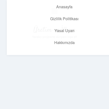
Anasayfa
menüyü
aç
Gizlilik Politikası
Üretim ve İlham
Yasal Uyarı
Yaratıcı projelerle dünyanı inşa et!
Hakkımızda