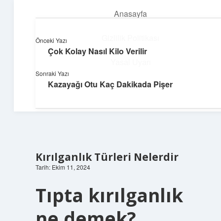
Anasayfa
menüyü
aç
Gizlilik Politikası
Önceki Yazı
Çok Kolay Nasıl Kilo Verilir
Üretim ve İlham
Yasal Uyarı
Sonraki Yazı
Yaratıcı projelerle dünyanı inşa et!
Kazayağı Otu Kaç Dakikada Pişer
Hakkımızda
Kırılganlık Türleri Nelerdir
Tarih: Ekim 11, 2024
Tıpta kırılganlık
ne demek?