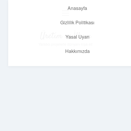
Anasayfa
menüyü
aç
Gizlilik Politikası
Üretim ve İlham
Yasal Uyarı
Yaratıcı projelerle dünyanı inşa et!
Hakkımızda