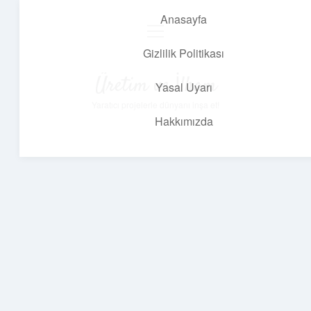
Anasayfa
menüyü
aç
Gizlilik Politikası
Üretim ve İlham
Yasal Uyarı
Yaratıcı projelerle dünyanı inşa et!
Hakkımızda