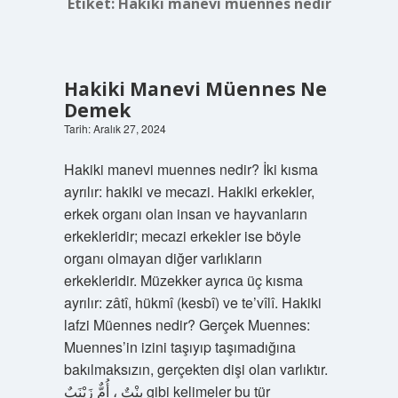
Etiket:
Hakiki manevi muennes nedir
Hakiki Manevi Müennes Ne
Demek
Tarih: Aralık 27, 2024
Hakiki manevi muennes nedir? İki kısma
ayrılır: hakiki ve mecazi. Hakiki erkekler,
erkek organı olan insan ve hayvanların
erkekleridir; mecazi erkekler ise böyle
organı olmayan diğer varlıkların
erkekleridir. Müzekker ayrıca üç kısma
ayrılır: zâtî, hükmî (kesbî) ve te’vîlî. Hakiki
lafzi Müennes nedir? Gerçek Muennes:
Muennes’in izini taşıyıp taşımadığına
bakılmaksızın, gerçekten dişi olan varlıktır.
بِنْتٌ ، أُمٌّ زَيْنَبٌ gibi kelimeler bu tür