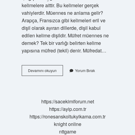
kelimelere aittir. Bu kelimeler gerçek
vahiylerdir. Müennes ne anlama gelir?
Arapça, Fransızca gibi kelimeleri eril ve
dişil olarak ayıran dillerde, dişil kabul
edilen kelime dişildir. Müfret müennes ne
demek? Tek bir varlığı belirten kelime
yapısına müfred (tekil) denir. Müfredat…
Hakiki
Devamını okuyun
Yorum Bırak
Manevi
Müennes
Ne
Demek
https://sacekimiforum.net
https://ayip.com.tr
https://ronesanskoltukyikama.com.tr
knight online
nttgame