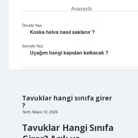
Anasayfa
menüyü
aç
Gizlilik Politikası
Önceki Yazı
Koska helva nasıl saklanır ?
Üretim ve İlham
Yasal Uyarı
Sonraki Yazı
Yaratıcı projelerle dünyanı inşa et!
Uçağım hangi kapıdan kalkacak ?
Hakkımızda
Tavuklar hangi sınıfa girer
?
Tarih: Mayıs 12, 2026
Tavuklar Hangi Sınıfa