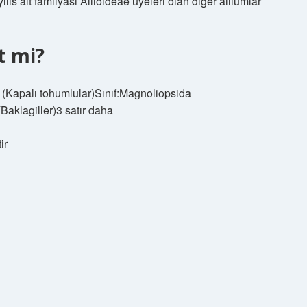
is alt familyası Allioideae üyeleri olan diğer alliumlar
t mi?
 (Kapalı tohumlular)Sınıf:Magnoliopsida
aklagiller)3 satır daha
ir