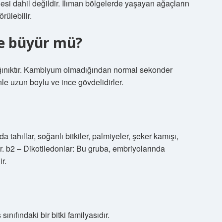
esi dahil değildir. Ilıman bölgelerde yaşayan ağaçların
rülebilir.
ne büyür mü?
ağınıktır. Kambiyum olmadığından normal sekonder
e uzun boylu ve ince gövdelidirler.
tahıllar, soğanlı bitkiler, palmiyeler, şeker kamışı,
r. b2 – Dikotiledonlar: Bu gruba, embriyolarında
r.
nıfındaki bir bitki familyasıdır.