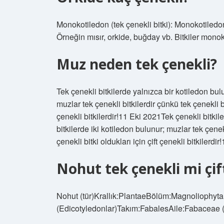
Monokotiledon (tek çenekli bitki): Monokotiledon
Örneğin mısır, orkide, buğday vb. Bitkiler monok
Muz neden tek çenekli?
Tek çenekli bitkilerde yalnızca bir kotiledon bul
muzlar tek çenekli bitkilerdir çünkü tek çenekli bi
çenekli bitkilerdir!11 Eki 2021Tek çenekli bitkil
bitkilerde iki kotiledon bulunur; muzlar tek çenek
çenekli bitki oldukları için çift çenekli bitkilerdi
Nohut tek çenekli mi çif
Nohut (tür)Krallık:PlantaeBölüm:Magnoliophyta
(Edicotyledonlar)Takım:FabalesAile:Fabaceae (B