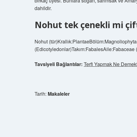
birkaç üyesi. Bunlara soğan, sarımsak ve Amaryll
dahildir.
Nohut tek çenekli mi çif
Nohut (tür)Krallık:PlantaeBölüm:Magnoliophyta
(Edicotyledonlar)Takım:FabalesAile:Fabaceae (B
Tavsiyeli Bağlantılar:
Terfi Yapmak Ne Demekt
Tarih:
Makaleler