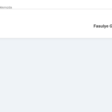
kkımızda
Fasulye G
Sidebar
betexper giriş
betexper.xyz