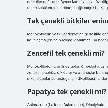
demetler dağınıktır. Ayrıca kambiyum ve öz bölg
enine kesitlerinde, birbirine bağlı birçok halka gö
Tek çenekli bitkiler eni
Monokotillerin vasküler demetleri genellikle d
kalınlaşma (enine büyüme) görülmez. Bu nedenl
Zencefil tek çenekli mi?
Monokotiledonların önde gelen örnekleri arasında 
zencefil, papirüs, orkideler ve ananaslar bulunu
dikotiledonlar bulunduğu için dikotiledonlar deni
Papatya tek çenekli mi?
Asteraceae (Latince: Asteraceae), Dicotyledons sı