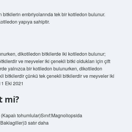
 bitkilerin embriyolarında tek bir kotiledon bulunur.
otiledon yapıya sahiptir.
unurken, dikotiledon bitkilerde iki kotiledon bulunur;
tkilerdir ve meyveler iki çenekli bitki oldukları için çift
erde yalnızca bir kotiledon bulunurken, dikotiledon
li bitkilerdir çünkü tek çenekli bitkilerdir ve meyveler iki
r!11 Eki 2021
t mi?
 (Kapalı tohumlular)Sınıf:Magnoliopsida
aklagiller)3 satır daha