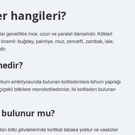
er hangileri?
ar genellikle ince, uzun ve paralel damarlıdır. Kökleri
 önemli: buğday, palmiye, muz, zencefil, zambak, lale,
dir.
nedir?
. Tohum embriyosunda bulunan kotiledonlara tohum yaprağı
içekli bitkilere monokotiledonlar, iki kotiledon bulunan
öz bulunur mu?
edon bitki gövdelerinde kortikal tabaka yoktur ve vasküler