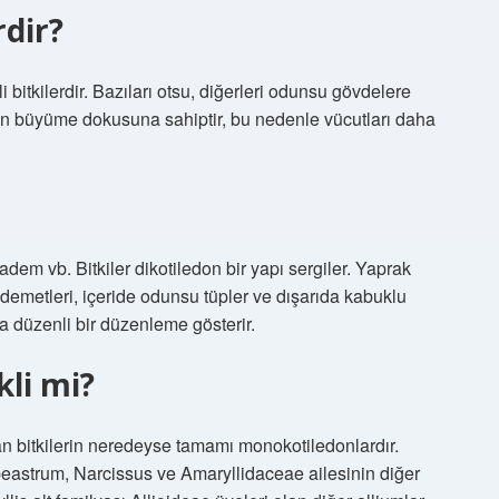
rdir?
li bitkilerdir. Bazıları otsu, diğerleri odunsu gövdelere
ren büyüme dokusuna sahiptir, bu nedenle vücutları daha
adem vb. Bitkiler dikotiledon bir yapı sergiler. Yaprak
m demetleri, içeride odunsu tüpler ve dışarıda kabuklu
da düzenli bir düzenleme gösterir.
kli mi?
n bitkilerin neredeyse tamamı monokotiledonlardır.
peastrum, Narcissus ve Amaryllidaceae ailesinin diğer