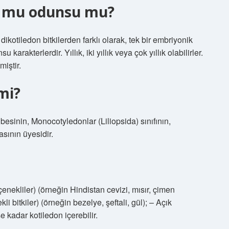
su mu odunsu mu?
 dikotiledon bitkilerden farklı olarak, tek bir embriyonik
karakterlerdir. Yıllık, iki yıllık veya çok yıllık olabilirler.
iştir.
mi?
inin, Monocotyledonlar (Liliopsida) sınıfının,
sının üyesidir.
çenekliler) (örneğin Hindistan cevizi, mısır, çimen
ekli bitkiler) (örneğin bezelye, şeftali, gül); – Açık
e kadar kotiledon içerebilir.