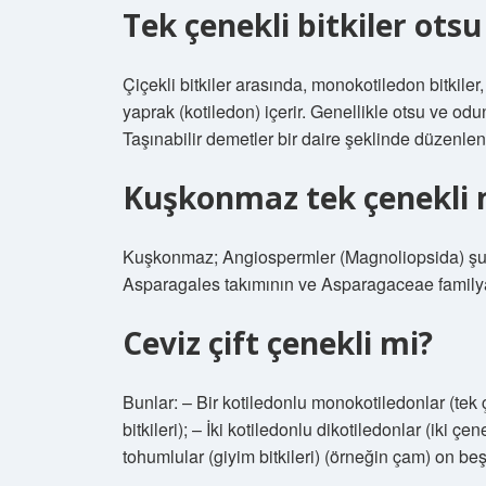
Tek çenekli bitkiler ot
Çiçekli bitkiler arasında, monokotiledon bitkiler,
yaprak (kotiledon) içerir. Genellikle otsu ve odunsu 
Taşınabilir demetler bir daire şeklinde düzenlenm
Kuşkonmaz tek çenekli 
Kuşkonmaz; Angiospermler (Magnoliopsida) şubes
Asparagales takımının ve Asparagaceae familya
Ceviz çift çenekli mi?
Bunlar: – Bir kotiledonlu monokotiledonlar (tek 
bitkileri); – İki kotiledonlu dikotiledonlar (iki çen
tohumlular (giyim bitkileri) (örneğin çam) on beş