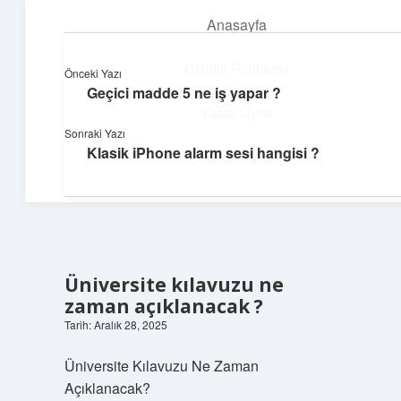
Anasayfa
menüyü
aç
Gizlilik Politikası
Önceki Yazı
Geçici madde 5 ne iş yapar ?
Üretim ve İlham
Yasal Uyarı
Sonraki Yazı
Yaratıcı projelerle dünyanı inşa et!
Klasik iPhone alarm sesi hangisi ?
Hakkımızda
Üniversite kılavuzu ne
zaman açıklanacak ?
Tarih: Aralık 28, 2025
Üniversite Kılavuzu Ne Zaman
Açıklanacak?