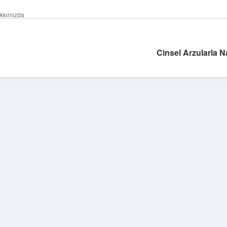
kkımızda
Cinsel Arzularla Na
Sidebar
betexper giriş
betexper.xyz