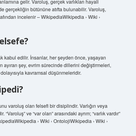
lamına gelir. Varoluş, gerçek varlıkları hayali
de gerçekliğin bütününe atıfta bulunabilir. Varoluş,
tarafından incelenir – WikipediaWikipedia › Wiki ›
felsefe?
ak kabul edilir. İnsanlar, her şeyden önce, yaşayan
n ayıran şey, evrim sürecinde dillerini değiştirmeleri,
dolayısıyla kavramsal düşünmeleridir.
ipedi?
unu varoluş olan felsefi bir disiplindir. Varlığın veya
. “Varoluş” ve “var olan” arasındaki ayrım; “varlık vardır”
– WikipediaWikipedia › Wiki › OntolojiWikipedia › Wiki ›