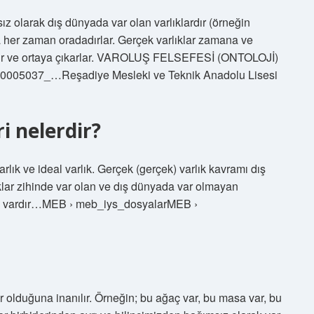
ız olarak dış dünyada var olan varlıklardır (örneğin
 her zaman oradadırlar. Gerçek varlıklar zamana ve
olur ve ortaya çıkarlar. VAROLUŞ FELSEFESİ (ONTOLOJİ)
› 10005037_…Reşadiye Mesleki ve Teknik Anadolu Lisesi
ri nelerdir?
varlık ve ideal varlık. Gerçek (gerçek) varlık kavramı dış
lıklar zihinde var olan ve dış dünyada var olmayan
 şey vardır…MEB › meb_iys_dosyalarMEB ›
 olduğuna inanılır. Örneğin; bu ağaç var, bu masa var, bu