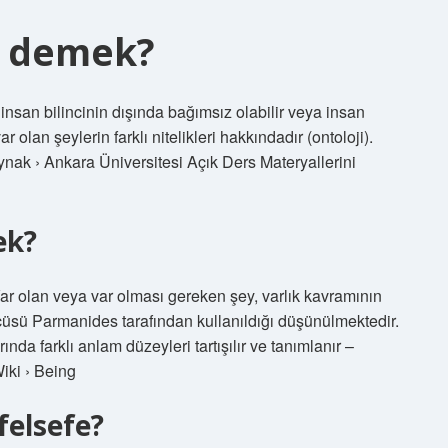
e demek?
 insan bilincinin dışında bağımsız olabilir veya insan
var olan şeylerin farklı nitelikleri hakkındadır (ontoloji).
ynak › Ankara Üniversitesi Açık Ders Materyallerini
ek?
 Var olan veya var olması gereken şey, varlık kavramının
öncüsü Parmanides tarafından kullanıldığı düşünülmektedir.
ında farklı anlam düzeyleri tartışılır ve tanımlanır –
iki › Being
felsefe?