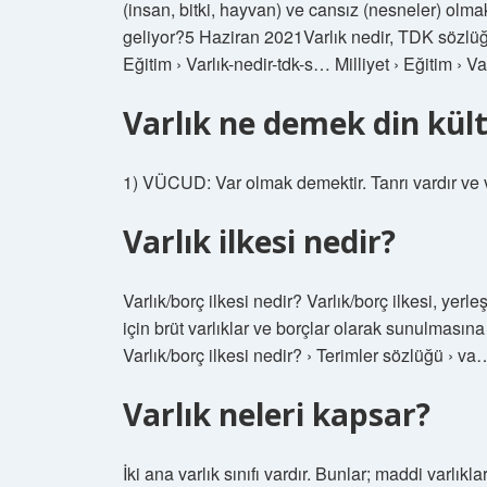
(insan, bitki, hayvan) ve cansız (nesneler) olma
geliyor?5 Haziran 2021Varlık nedir, TDK sözlüğ
Eğitim › Varlık-nedir-tdk-s… Milliyet › Eğitim › V
Varlık ne demek din kül
1) VÜCUD: Var olmak demektir. Tanrı vardır ve v
Varlık ilkesi nedir?
Varlık/borç ilkesi nedir? Varlık/borç ilkesi, yer
için brüt varlıklar ve borçlar olarak sunulmasın
Varlık/borç ilkesi nedir? › Terimler sözlüğü › v
Varlık neleri kapsar?
İki ana varlık sınıfı vardır. Bunlar; maddi varlıkl