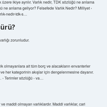
k üzere ikiye ayrılır. Varlık nedir, TDK sözlüğü ne anlama
ü ne anlama geliyor? Felsefede Varlık Nedir? Milliyet ›
arlık-nedir-tdk-s…
türü?
arlığı zorunludur.
leşik olmayanlara ait tüm borç ve alacakların envanterler
a ve her kategorinin akışlar için dengelenmesine dayanır.
a… › Terimler sözlüğü › va…
ar ve maddi olmayan varlıklardır. Maddi varlıklar, cari