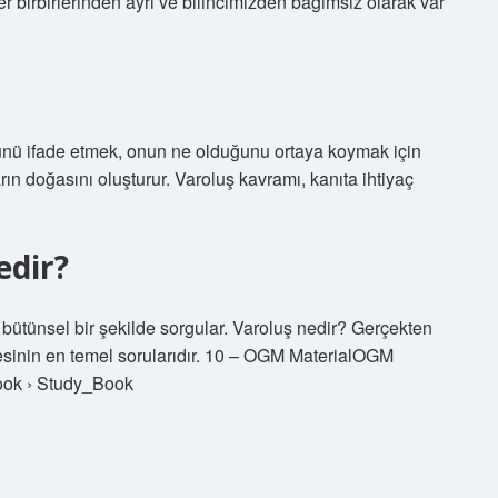
r birbirlerinden ayrı ve bilincimizden bağımsız olarak var
 özünü ifade etmek, onun ne olduğunu ortaya koymak için
ların doğasını oluşturur. Varoluş kavramı, kanıta ihtiyaç
edir?
e bütünsel bir şekilde sorgular. Varoluş nedir? Gerçekten
efesinin en temel sorularıdır. 10 – OGM MaterialOGM
ook › Study_Book