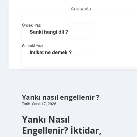
Anasayfa
menüyü
aç
Gizlilik Politikası
Önceki Yazı
Sanki hangi dil ?
Üretim ve İlham
Yasal Uyarı
Sonraki Yazı
Yaratıcı projelerle dünyanı inşa et!
Intikat ne demek ?
Hakkımızda
Yankı nasıl engellenir ?
Tarih: Ocak 17, 2026
Yankı Nasıl
Engellenir? İktidar,