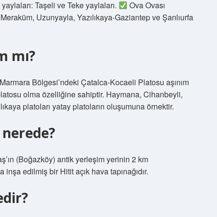
 yaylaları: Taşeli ve Teke yaylaları.
Ova Ovası
 Meraküm, Uzunyayla, Yazılıkaya-Gaziantep ve Şanlıurfa
ım mı?
Marmara Bölgesi’ndeki Çatalca-Kocaeli Platosu aşınım
 platosu olma özelliğine sahiptir. Haymana, Cihanbeyli,
ıkaya platoları yatay platoların oluşumuna örnektir.
 nerede?
aş’ın (Boğazköy) antik yerleşim yerinin 2 km
nşa edilmiş bir Hitit açık hava tapınağıdır.
edir?