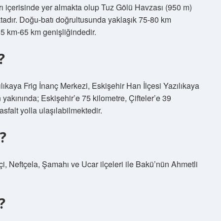
arı içerisinde yer almakta olup Tuz Gölü Havzası (950 m)
ktadır. Doğu-batı doğrultusunda yaklaşık 75-80 km
5 km-65 km genişliğindedir.
?
lıkaya Frig İnanç Merkezi, Eskişehir Han İlçesi Yazılıkaya
akınında; Eskişehir’e 75 kilometre, Çifteler’e 39
sfalt yolla ulaşılabilmektedir.
?
i, Neftçela, Şamahı ve Ucar ilçeleri ile Bakü’nün Ahmetli
?