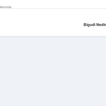
kkımızda
Bigudi Nedir 
Sidebar
betexper giriş
betexper.xyz