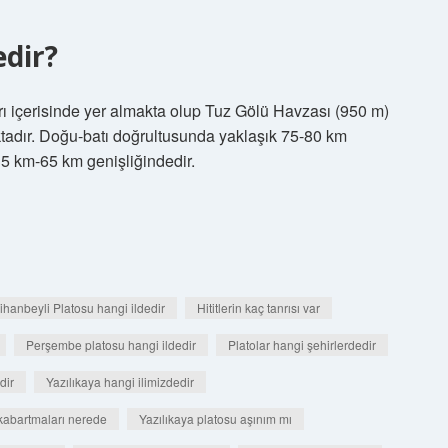
edir?
arı içerisinde yer almakta olup Tuz Gölü Havzası (950 m)
ktadır. Doğu-batı doğrultusunda yaklaşık 75-80 km
5 km-65 km genişliğindedir.
ihanbeyli Platosu hangi ildedir
Hititlerin kaç tanrısı var
Perşembe platosu hangi ildedir
Platolar hangi şehirlerdedir
dir
Yazılıkaya hangi ilimizdedir
 kabartmaları nerede
Yazılıkaya platosu aşınım mı