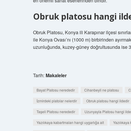
en önemli sanat eserlerinden biridir.
Obruk platosu hangi ild
Obruk Platosu, Konya ili Karapınar ilçesi sınırl
ile Konya Ovası’nı (1000 m) birbirinden ayırma
uzunluğunda, kuzey-güney doğrultusunda ise 3
Tarih:
Makaleler
Bayat Platosu nerededir
Cihanbeyli ne platosu
C
İzmirdeki platolar nelerdir
Obruk platosu hangi ildedir
Taşeli Platosu nerededir
Uzunyayla Platosu hangi ilde
Yazılıkaya kabartmaları hangi uygarlığa ait
Yazılıkaya