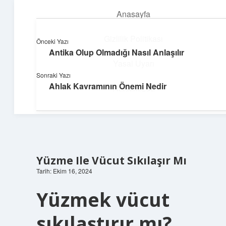
Anasayfa
menüyü
aç
Gizlilik Politikası
Önceki Yazı
Antika Olup Olmadığı Nasıl Anlaşılır
Üretim ve İlham
Yasal Uyarı
Sonraki Yazı
Yaratıcı projelerle dünyanı inşa et!
Ahlak Kavramının Önemi Nedir
Hakkımızda
Yüzme Ile Vücut Sıkılaşır Mı
Tarih: Ekim 16, 2024
Yüzmek vücut
sıkılaştırır mı?