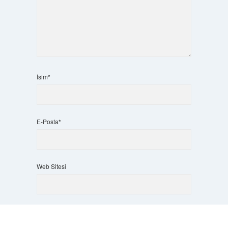
İsim*
E-Posta*
Web Sitesi
Scrol
Daha sonraki yorumlarımda kullanılması için adım, e-
to