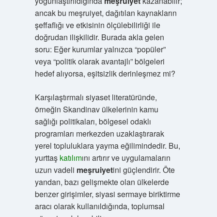
yoğunlaştırıldığında
meşruiyet
kazanabilir;
ancak bu meşruiyet, dağıtılan kaynakların
şeffaflığı ve etkisinin ölçülebilirliği ile
doğrudan ilişkilidir. Burada akla gelen
soru: Eğer kurumlar yalnızca “popüler”
veya “politik olarak avantajlı” bölgeleri
hedef alıyorsa, eşitsizlik derinleşmez mi?
Karşılaştırmalı siyaset literatüründe,
örneğin Skandinav ülkelerinin kamu
sağlığı politikaları, bölgesel odaklı
programları merkezden uzaklaştırarak
yerel topluluklara yayma eğilimindedir. Bu,
yurttaş
katılım
ını artırır ve uygulamaların
uzun vadeli
meşruiyet
ini güçlendirir. Öte
yandan, bazı gelişmekte olan ülkelerde
benzer girişimler, siyasi sermaye biriktirme
aracı olarak kullanıldığında, toplumsal