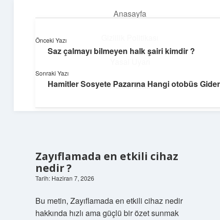
Anasayfa
menüyü
aç
Gizlilik Politikası
Önceki Yazı
Saz çalmayı bilmeyen halk şairi kimdir ?
Üretim ve İlham
Yasal Uyarı
Sonraki Yazı
Yaratıcı projelerle dünyanı inşa et!
Hamitler Sosyete Pazarına Hangi otobüs Gider
Hakkımızda
Zayıflamada en etkili cihaz
nedir ?
Tarih: Haziran 7, 2026
Bu metin, Zayıflamada en etkili cihaz nedir
hakkında hızlı ama güçlü bir özet sunmak