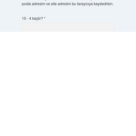
posta adresim ve site adresim bu tarayıcıya kaydedilsin.
10 - 4 kaçtır?
*
Scrol
to
the
top