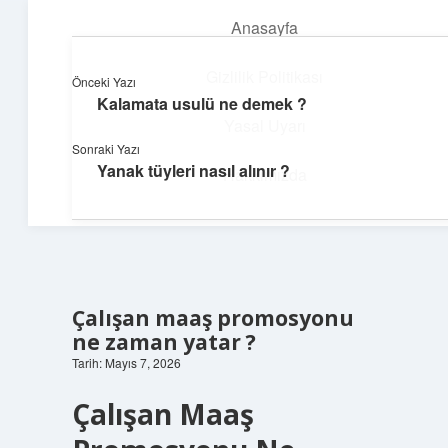
Anasayfa
menüyü
aç
Gizlilik Politikası
Önceki Yazı
Kalamata usulü ne demek ?
Üretim ve İlham
Yasal Uyarı
Sonraki Yazı
Yaratıcı projelerle dünyanı inşa et!
Yanak tüyleri nasıl alınır ?
Hakkımızda
Çalışan maaş promosyonu
ne zaman yatar ?
Tarih: Mayıs 7, 2026
Çalışan Maaş