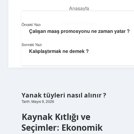
Anasayfa
menüyü
aç
Gizlilik Politikası
Önceki Yazı
Çalışan maaş promosyonu ne zaman yatar ?
Üretim ve İlham
Yasal Uyarı
Sonraki Yazı
Yaratıcı projelerle dünyanı inşa et!
Kalıplaştırmak ne demek ?
Hakkımızda
Yanak tüyleri nasıl alınır ?
Tarih: Mayıs 9, 2026
Kaynak Kıtlığı ve
Seçimler: Ekonomik