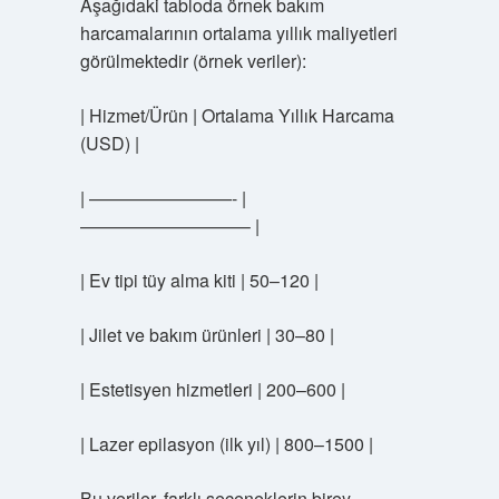
Aşağıdaki tabloda örnek bakım
harcamalarının ortalama yıllık maliyetleri
görülmektedir (örnek veriler):
| Hizmet/Ürün | Ortalama Yıllık Harcama
(USD) |
| ————————- |
—————————– |
| Ev tipi tüy alma kiti | 50–120 |
| Jilet ve bakım ürünleri | 30–80 |
| Estetisyen hizmetleri | 200–600 |
| Lazer epilasyon (ilk yıl) | 800–1500 |
Bu veriler, farklı seçeneklerin birey