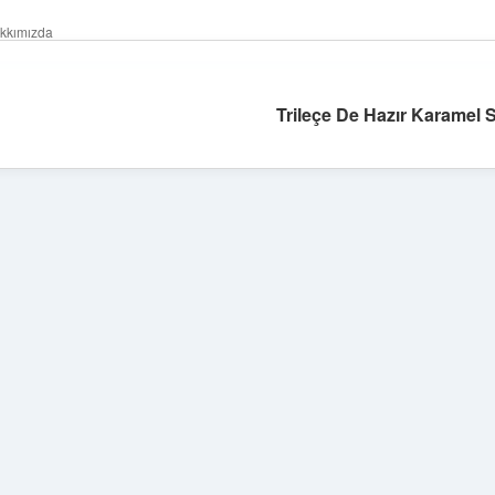
kkımızda
Trileçe De Hazır Karamel S
Sidebar
betexper giriş
betexper.xyz