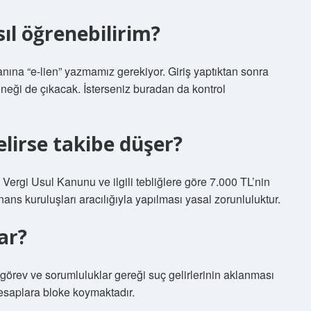
ıl öğrenebilirim?
anına “e-lien” yazmamız gerekiyor. Giriş yaptıktan sonra
eği de çıkacak. İsterseniz buradan da kontrol
lirse takibe düşer?
ergi Usul Kanunu ve ilgili tebliğlere göre 7.000 TL’nin
ans kuruluşları aracılığıyla yapılması yasal zorunluluktur.
ar?
örev ve sorumluluklar gereği suç gelirlerinin aklanması
esaplara bloke koymaktadır.