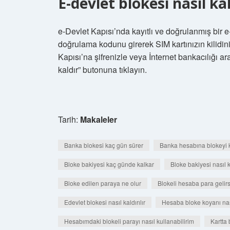
E-devlet blokesi nasıl kal
e-Devlet Kapısı’nda kayıtlı ve doğrulanmış bir 
doğrulama kodunu girerek SIM kartınızın kilidini
Kapısı’na şifrenizle veya İnternet bankacılığı ar
kaldır” butonuna tıklayın.
Tarih:
Makaleler
Banka blokesi kaç gün sürer
Banka hesabına blokeyi 
Bloke bakiyesi kaç günde kalkar
Bloke bakiyesi nasıl ka
Bloke edilen paraya ne olur
Blokeli hesaba para gelirs
Edevlet blokesi nasıl kaldırılır
Hesaba bloke koyanı nas
Hesabımdaki blokeli parayı nasıl kullanabilirim
Kartta