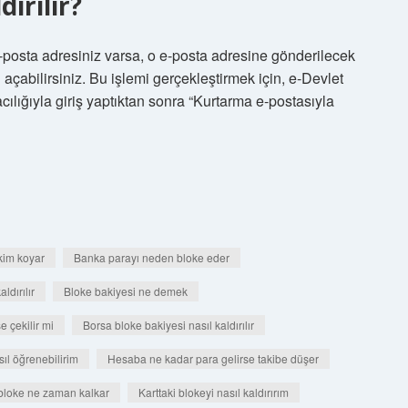
dırılır?
e-posta adresiniz varsa, o e-posta adresine gönderilecek
 açabilirsiniz. Bu işlemi gerçekleştirmek için, e-Devlet
acılığıyla giriş yaptıktan sonra “Kurtarma e-postasıyla
kim koyar
Banka parayı neden bloke eder
ldırılır
Bloke bakiyesi ne demek
e çekilir mi
Borsa bloke bakiyesi nasıl kaldırılır
ıl öğrenebilirim
Hesaba ne kadar para gelirse takibe düşer
 bloke ne zaman kalkar
Karttaki blokeyi nasıl kaldırırım