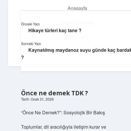
Anasayfa
menüyü
aç
Gizlilik Politikası
Önceki Yazı
Hikaye türleri kaç tane ?
Üretim ve İlham
Yasal Uyarı
Sonraki Yazı
Yaratıcı projelerle dünyanı inşa et!
Kaynatılmış maydanoz suyu günde kaç bardak 
Hakkımızda
?
Önce ne demek TDK ?
Tarih: Ocak 31, 2026
“Önce Ne Demek?”: Sosyolojik Bir Bakış
Toplumlar, dil aracılığıyla iletişim kurar ve