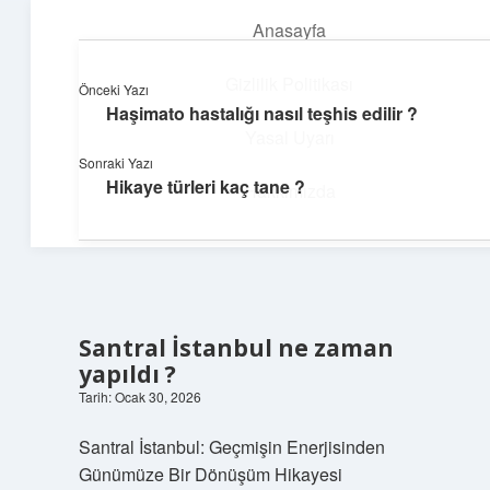
Anasayfa
menüyü
aç
Gizlilik Politikası
Önceki Yazı
Haşimato hastalığı nasıl teşhis edilir ?
Üretim ve İlham
Yasal Uyarı
Sonraki Yazı
Yaratıcı projelerle dünyanı inşa et!
Hikaye türleri kaç tane ?
Hakkımızda
Santral İstanbul ne zaman
yapıldı ?
Tarih: Ocak 30, 2026
Santral İstanbul: Geçmişin Enerjisinden
Günümüze Bir Dönüşüm Hikayesi