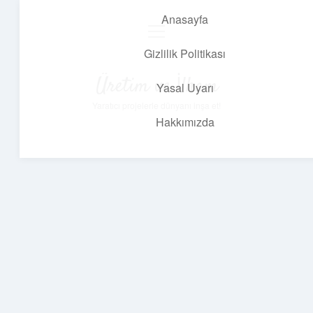
Anasayfa
menüyü
aç
Gizlilik Politikası
Üretim ve İlham
Yasal Uyarı
Yaratıcı projelerle dünyanı inşa et!
Hakkımızda