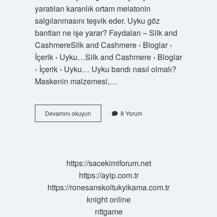
yaratılan karanlık ortam melatonin
salgılanmasını teşvik eder. Uyku göz
bantları ne işe yarar? Faydaları – Silk and
CashmereSilk and Cashmere › Bloglar ›
İçerik › Uyku…Silk and Cashmere › Bloglar
› İçerik › Uyku… Uyku bandı nasıl olmalı?
Maskenin malzemesi,…
Uyku
Devamını okuyun
8 Yorum
Bantları
Işe
Yarıyor
Mu
https://sacekimiforum.net
https://ayip.com.tr
https://ronesanskoltukyikama.com.tr
knight online
nttgame